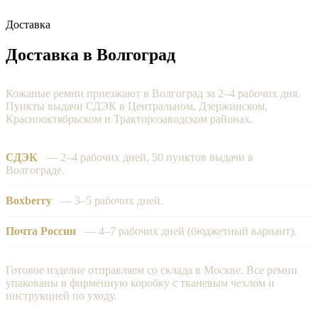
Доставка
Доставка в Волгоград
Кожаные ремни приезжают в Волгоград за 2–4 рабочих дня.
Пункты выдачи СДЭК в Центральном, Дзержинском,
Краснооктябрьском и Тракторозаводском районах.
СДЭК
— 2–4 рабочих дней, 50 пунктов выдачи в
Волгограде.
Boxberry
— 3–5 рабочих дней.
Почта России
— 4–7 рабочих дней (бюджетный вариант).
Готовое изделие отправляем со склада в Москве. Все ремни
упакованы в фирменную коробку с тканевым чехлом и
инструкцией по уходу.